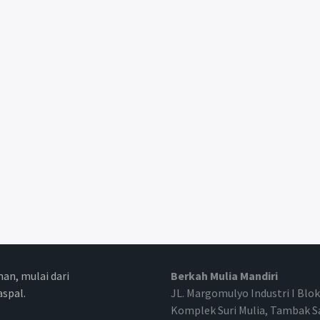
an, mulai dari
Berkah Mulia Mandiri
aspal.
JL. Margomulyo Industri I Blok
Komplek Suri Mulia, Tambak S