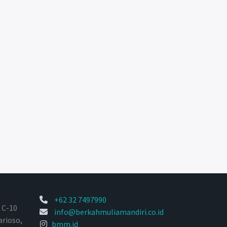
+62 32 7497990
 C-10
info@berkahmuliamandiri.co.id
arioso,
bmm.id